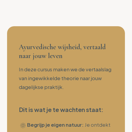
Ayurvedische wijsheid, vertaald
naar jouw leven
In deze cursus maken we de vertaalslag
van ingewikkelde theorie naar jouw
dagelijkse praktijk.
Dit is wat je te wachten staat:
Begrijp je eigen natuur:
Je ontdekt