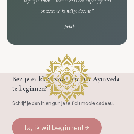
dagelijks leven. Frederieke is een super fijne en
ontzettend kundige docent.
"
—
Judith
Ben je er klaar voor om met Ayurveda
te beginnen?
Schrijf je dan in en gun jezelf dit mooie cadeau.
Ja, ik wil beginnen!