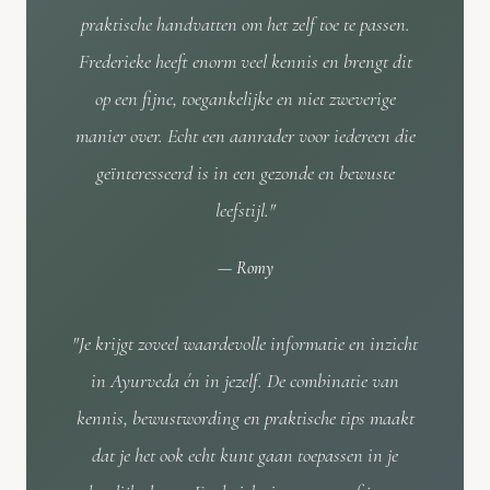
praktische handvatten om het zelf toe te passen.
Frederieke heeft enorm veel kennis en brengt dit
op een fijne, toegankelijke en niet zweverige
manier over. Echt een aanrader voor iedereen die
geïnteresseerd is in een gezonde en bewuste
leefstijl.
"
—
Romy
"
Je krijgt zoveel waardevolle informatie en inzicht
in Ayurveda én in jezelf. De combinatie van
kennis, bewustwording en praktische tips maakt
dat je het ook echt kunt gaan toepassen in je